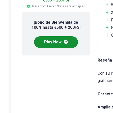
€500 + 200FS!
W
Users from United States are accepted
2
F
¡Bono de Bienvenida de
100% hasta €500 + 200FS!
F
Play Now
Reseña 
Con su i
gratific
Caracter
Amplia b