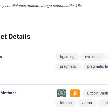
 y condiciones aplican. Juego responsable. 18+
et Details
e:
bgaming
evolution
pragmatic
pragmatic li
 Methods:
Bitcoin Cash
Interac
Jeton
Lit