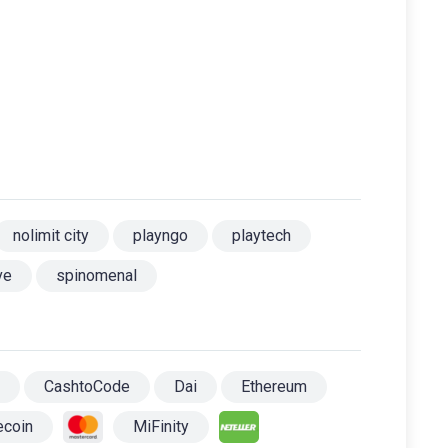
nolimit city
playngo
playtech
ve
spinomenal
CashtoCode
Dai
Ethereum
ecoin
MiFinity