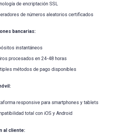
nología de encriptación SSL
eradores de números aleatorios certificados
ones bancarias:
ósitos instantáneos
iros procesados en 24-48 horas
tiples métodos de pago disponibles
óvil:
taforma responsive para smartphones y tablets
patibilidad total con iOS y Android
 al cliente: