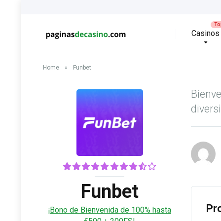
Casinos
Home
»
Funbet
Bienve
divers
Funbet
Pr
¡Bono de Bienvenida de 100% hasta