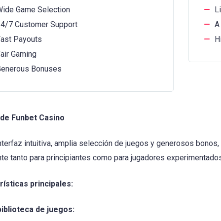
ide Game Selection
L
4/7 Customer Support
A
ast Payouts
H
air Gaming
Generous Bonuses
de Funbet Casino
nterfaz intuitiva, amplia selección de juegos y generosos bonos,
ante tanto para principiantes como para jugadores experimentados
ísticas principales:
iblioteca de juegos: