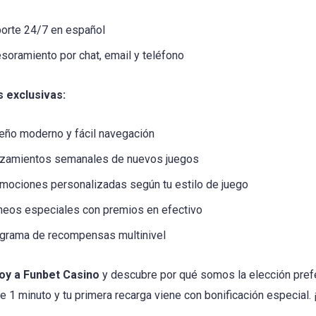
orte 24/7 en español
soramiento por chat, email y teléfono
s exclusivas:
eño moderno y fácil navegación
zamientos semanales de nuevos juegos
mociones personalizadas según tu estilo de juego
neos especiales con premios en efectivo
grama de recompensas multinivel
oy a Funbet Casino
y descubre por qué somos la elección prefe
 1 minuto y tu primera recarga viene con bonificación especial. 