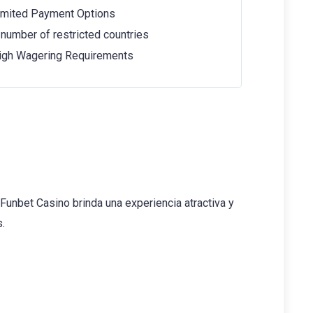
imited Payment Options
 number of restricted countries
igh Wagering Requirements
 Funbet Casino brinda una experiencia atractiva y
.