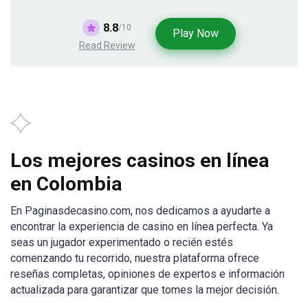
8.8
/10
Play Now
Read Review
Los mejores casinos en línea
en Colombia
En Paginasdecasino.com, nos dedicamos a ayudarte a
encontrar la experiencia de casino en línea perfecta. Ya
seas un jugador experimentado o recién estés
comenzando tu recorrido, nuestra plataforma ofrece
reseñas completas, opiniones de expertos e información
actualizada para garantizar que tomes la mejor decisión.