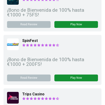
¡Bono de Bienvenida de 100% hasta
€1000 + 75FS!
Read Review
Play Now
SpinFest
¡Bono de Bienvenida de 100% hasta
€1000 + 200FS!
Read Review
Play Now
Trips Casino