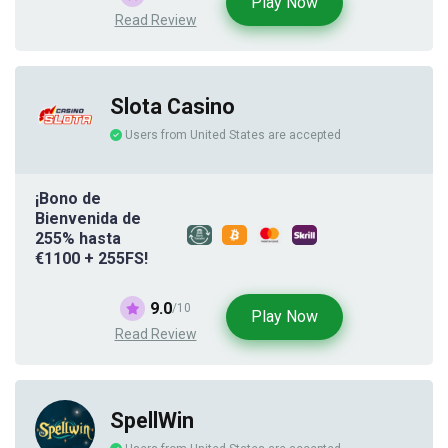
Play Now
Read Review
Slota Casino
Users from United States are accepted
¡Bono de
Bienvenida de
255% hasta
€1100 + 255FS!
9.0
/10
Play Now
Read Review
SpellWin