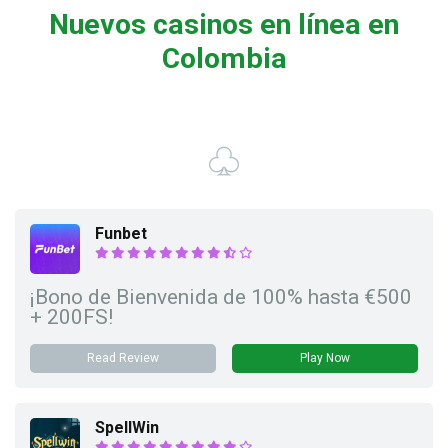
Nuevos casinos en línea en
Colombia
Funbet
¡Bono de Bienvenida de 100% hasta €500
+ 200FS!
Read Review
Play Now
SpellWin