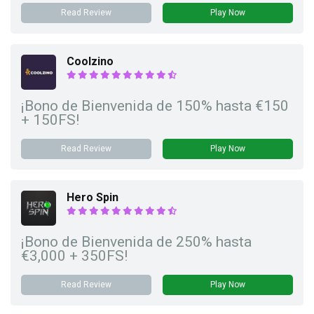
Read Review
Play Now
Coolzino
¡Bono de Bienvenida de 150% hasta €150
+ 150FS!
Read Review
Play Now
Hero Spin
¡Bono de Bienvenida de 250% hasta
€3,000 + 350FS!
Read Review
Play Now