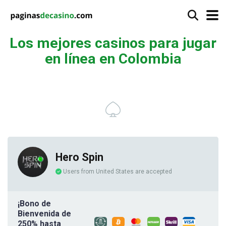
Los mejores casinos para jugar
en línea en Colombia
Hero Spin
Users from United States are accepted
¡Bono de
Bienvenida de
250% hasta