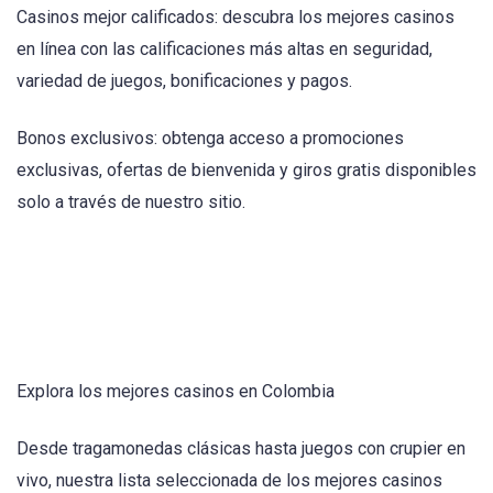
Casinos mejor calificados: descubra los mejores casinos
en línea con las calificaciones más altas en seguridad,
variedad de juegos, bonificaciones y pagos.
Bonos exclusivos: obtenga acceso a promociones
exclusivas, ofertas de bienvenida y giros gratis disponibles
solo a través de nuestro sitio.
Explora los mejores casinos en Colombia
Desde tragamonedas clásicas hasta juegos con crupier en
vivo, nuestra lista seleccionada de los mejores casinos