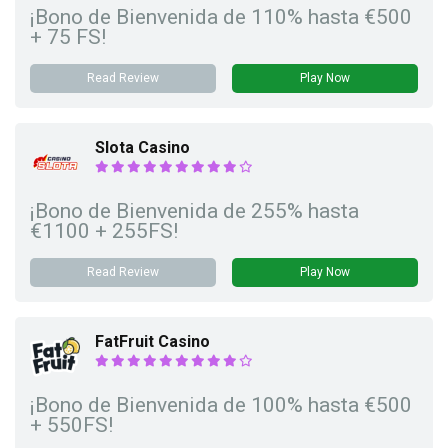
¡Bono de Bienvenida de 110% hasta €500
+ 75 FS!
Read Review
Play Now
Slota Casino
¡Bono de Bienvenida de 255% hasta
€1100 + 255FS!
Read Review
Play Now
FatFruit Casino
¡Bono de Bienvenida de 100% hasta €500
+ 550FS!